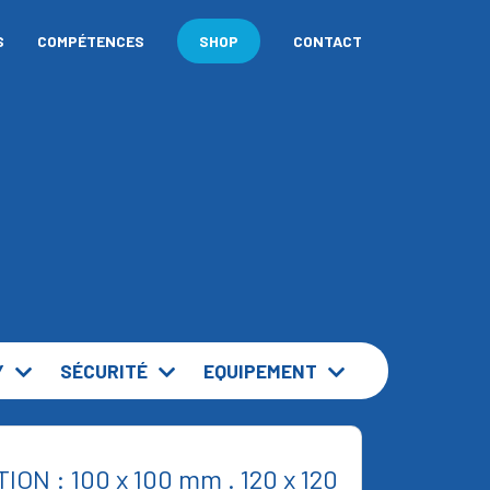
S
COMPÉTENCES
SIGNALÉTIQUE
SHOP
CONTACT
Y
SÉCURITÉ
EQUIPEMENT
N : 100 x 100 mm . 120 x 120